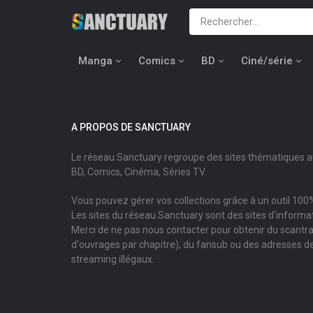
Manga
Comics
BD
Ciné/série
A PROPOS DE SANCTUARY
Le réseau Sanctuary regroupe des sites thématiques 
BD, Comics, Cinéma, Séries TV.
Vous pouvez gérer vos collections grâce à un outil 100%
Les sites du réseau Sanctuary sont des sites d'informati
Merci de ne pas nous contacter pour obtenir du scantr
d'ouvrages par chapitre), du fansub ou des adresses de
streaming illégaux.