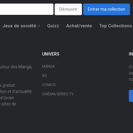
Découvrir
Entrer ma collection
Jeux de société
Quizz
Achat/vente
Top Collections
UNIVERS
I
autour des Manga,
MANGA
Cr
co
BD
no
 gratuit.
COMICS
on et d'actualité.
CINÉMA/SÉRIES TV
ad (scan
 sites de