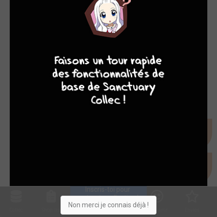
9
8
9
8
Inscris-toi pour 
entrer ta collection !
Non merci je connais déjà !
Collec
Shop. list
Planning
Animes
Découvrir
Envies