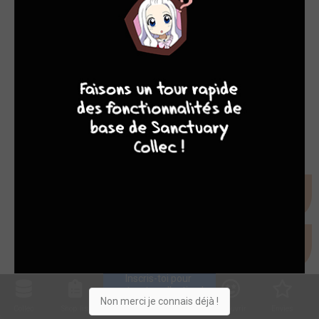
9
8
9
8
Inscris-toi pour 
entrer ta collection !
Non merci je connais déjà !
Collec
Shop. list
Planning
Animes
Découvrir
Envies