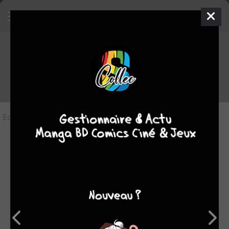
Les éditions de
Kaze no shô
Editions
(4)
LES ÉDITIONS VF