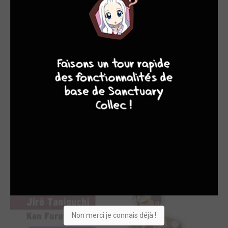
4
7
8
7
TERMINÉE EN 1 TOMES
Kaze no shô SIMPLE
Panini manga
Non merci je connais déjà !