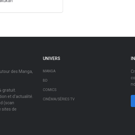
akukan
UNIVERS
I
autour des Manga,
MANGA
Cr
co
BD
no
 gratuit.
COMICS
on et d'actualité.
CINÉMA/SÉRIES TV
ad (scan
 sites de