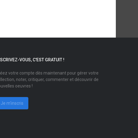
NSCRIVEZ-VOUS, C'EST GRATUIT !
éez votre compte dès maintenant pour gérer votre
llection, noter, critiquer, commenter et découvrir de
uvelles oeuvres !
Je m'inscris