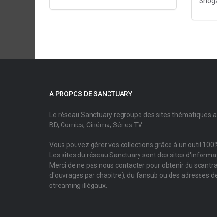
Shog
A PROPOS DE SANCTUARY
Le réseau Sanctuary regroupe des sites thématiques 
BD, Comics, Cinéma, Séries TV.
Vous pouvez gérer vos collections grâce à un outil 100%
Les sites du réseau Sanctuary sont des sites d'informati
Merci de ne pas nous contacter pour obtenir du scantr
d'ouvrages par chapitre), du fansub ou des adresses de
streaming illégaux.