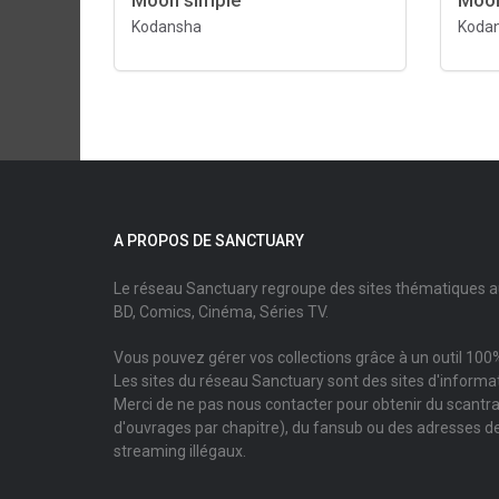
Moon simple
Moon
Kodansha
Koda
A PROPOS DE SANCTUARY
Le réseau Sanctuary regroupe des sites thématiques 
BD, Comics, Cinéma, Séries TV.
Vous pouvez gérer vos collections grâce à un outil 100%
Les sites du réseau Sanctuary sont des sites d'informati
Merci de ne pas nous contacter pour obtenir du scantr
d'ouvrages par chapitre), du fansub ou des adresses de
streaming illégaux.