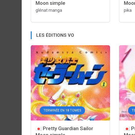
Moon simple
Moon
glénat manga
pika
LES ÉDITIONS VO
TERMINÉE EN 18 TOMES
T
Pretty Guardian Sailor
Pr