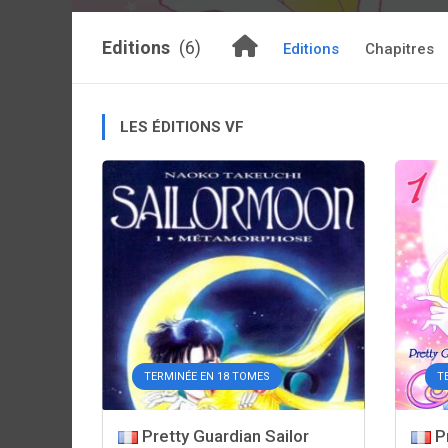
Editions
(6)
Editions
Chapitres
LES ÉDITIONS VF
TERMINÉE EN 18 TOMES
T
Pretty Guardian Sailor
Pr