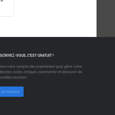
xe
NSCRIVEZ-VOUS, C'EST GRATUIT !
éez votre compte dès maintenant pour gérer votre
llection, noter, critiquer, commenter et découvrir de
uvelles oeuvres !
Je m'inscris