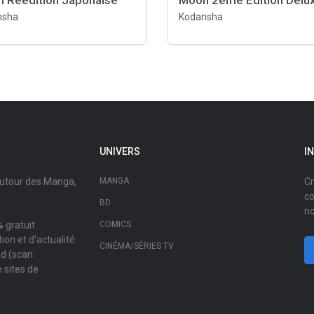
 Réédition Japonaise
Moon 2ème Edition Delu
nsha
Kodansha
UNIVERS
I
autour des Manga,
MANGA
Cr
co
BD
no
 gratuit.
COMICS
on et d'actualité.
CINÉMA/SÉRIES TV
ad (scan
 sites de