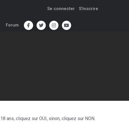
Se connecter
S'inscrire
Forum
s
18 ans, cliquez sur OUI, sinon, cliquez sur NON.