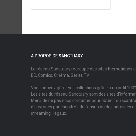
A PROPOS DE SANCTUARY
Le réseau Sanctuary regroupe des sites thématiques 
BD, Comics, Cinéma, Séries TV.
Vous pouvez gérer vos collections grâce à un outil 100%
Les sites du réseau Sanctuary sont des sites d'informati
Merci de ne pas nous contacter pour obtenir du scantr
d'ouvrages par chapitre), du fansub ou des adresses de
streaming illégaux.