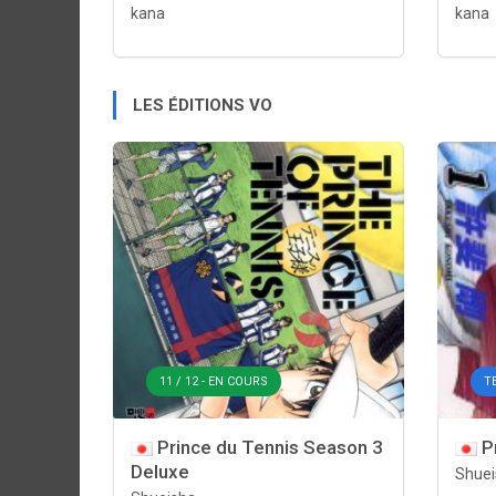
kana
kana
LES ÉDITIONS VO
11 / 12 - EN COURS
T
Prince du Tennis Season 3
Pr
Deluxe
Shuei