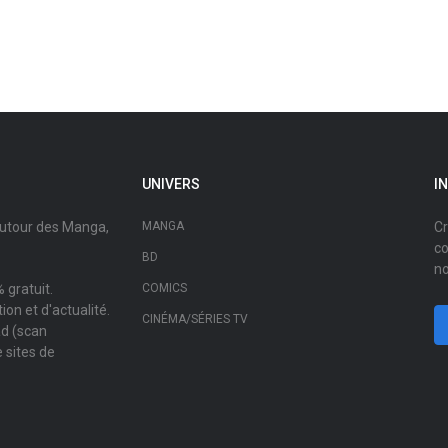
UNIVERS
I
autour des Manga,
MANGA
Cr
co
BD
no
 gratuit.
COMICS
on et d'actualité.
CINÉMA/SÉRIES TV
ad (scan
 sites de