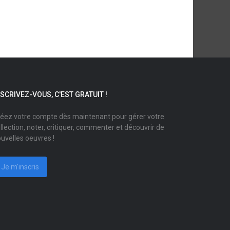
NSCRIVEZ-VOUS, C'EST GRATUIT !
éez votre compte dès maintenant pour gérer votre
llection, noter, critiquer, commenter et découvrir de
uvelles oeuvres !
Je m'inscris