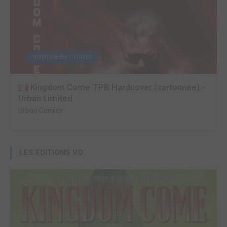
TERMINÉE EN 1 TOMES
Kingdom Come TPB Hardcover (cartonnée) -
Urban Limited
Urban Comics
LES ÉDITIONS VO