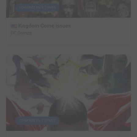
TERMINÉE EN 4 TOMES
Kingdom Come Issues
DC Comics
TERMINÉE EN 1 TOMES