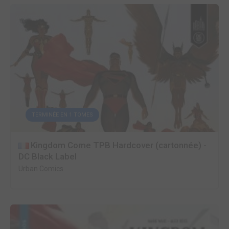
TERMINÉE EN 1 TOMES
Kingdom Come TPB Hardcover (cartonnée) -
DC Black Label
Urban Comics