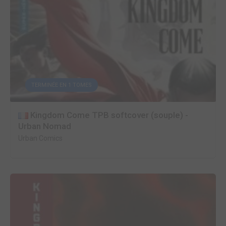
TERMINÉE EN 1 TOMES
Kingdom Come TPB softcover (souple) -
Urban Nomad
Urban Comics