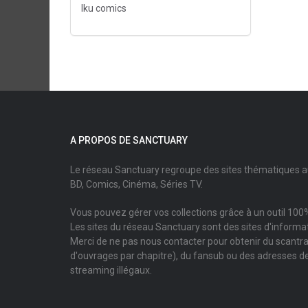
Iku comics
A PROPOS DE SANCTUARY
Le réseau Sanctuary regroupe des sites thématiques 
BD, Comics, Cinéma, Séries TV.
Vous pouvez gérer vos collections grâce à un outil 100%
Les sites du réseau Sanctuary sont des sites d'informati
Merci de ne pas nous contacter pour obtenir du scantr
d'ouvrages par chapitre), du fansub ou des adresses de
streaming illégaux.