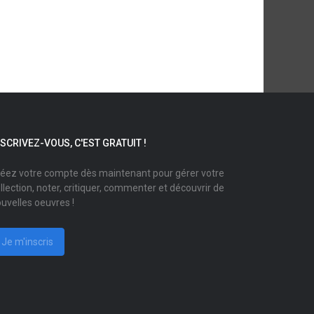
NSCRIVEZ-VOUS, C'EST GRATUIT !
éez votre compte dès maintenant pour gérer votre
llection, noter, critiquer, commenter et découvrir de
uvelles oeuvres !
Je m'inscris