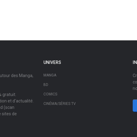
UNIVERS
I
autour des Manga,
MANGA
Cr
co
BD
no
 gratuit.
COMICS
on et d'actualité.
CINÉMA/SÉRIES TV
ad (scan
 sites de