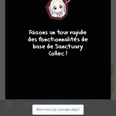
9
8
9
8
Inscris-toi pour 
entrer ta collection !
Non merci je connais déjà !
Collec
Shop. list
Planning
Animes
Découvrir
Envies