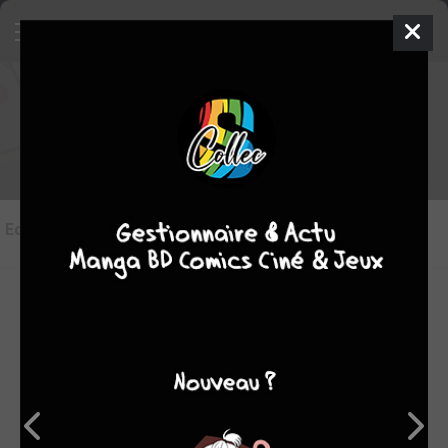
Les éditions de
Criminelles
Fiançailles
Editions
(4)
LES ÉDITIONS VF