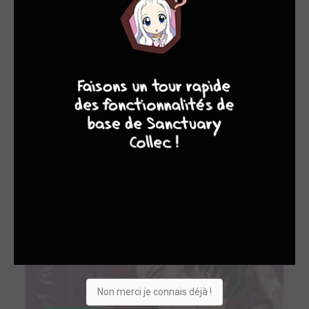
7
8
8
10
8 / 9 - EN COURS
Criminelles Fiançailles simple
pika
Non merci je connais déjà !