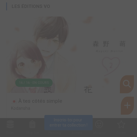
LES ÉDITIONS VO
16 / 16 - EN COURS
À tes côtés simple
Kodansha
Inscris-toi pour 
entrer ta collection !
Collec
Shop. list
Planning
Animes
Découvrir
Envies