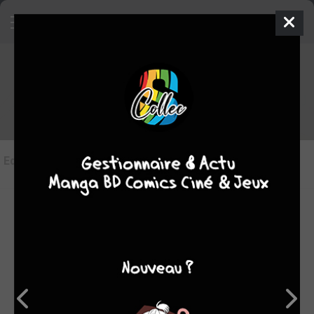
Les éditions de
À tes côtés
Editions
(5)
LES ÉDITIONS VF