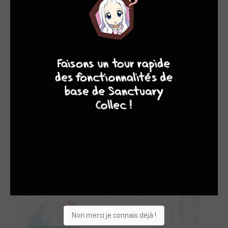
8
7
8
7
18 / 18 - EN COURS
À tes côtés simple
akata
Non merci je connais déjà !