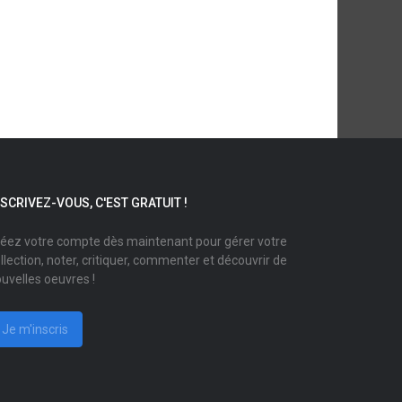
NSCRIVEZ-VOUS, C'EST GRATUIT !
éez votre compte dès maintenant pour gérer votre
llection, noter, critiquer, commenter et découvrir de
uvelles oeuvres !
Je m'inscris