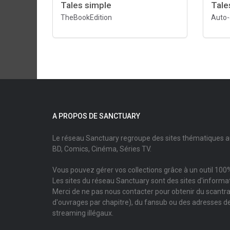
Tales simple
Tale
TheBookEdition
Auto-
A PROPOS DE SANCTUARY
Le réseau Sanctuary regroupe des sites thématiques 
BD, Comics, Cinéma, Séries TV.
Vous pouvez gérer vos collections grâce à un outil 100%
Les sites du réseau Sanctuary sont des sites d'informati
Merci de ne pas nous contacter pour obtenir du scantr
d'ouvrages par chapitre), du fansub ou des adresses de
streaming illégaux.