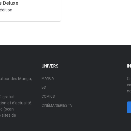
s Deluxe
édition
UNIVERS
I
autour des Manga,
MANGA
Cr
co
BD
no
 gratuit.
COMICS
on et d'actualité.
CINÉMA/SÉRIES TV
ad (scan
 sites de