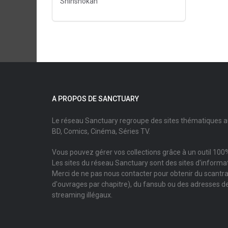
Shinshokan
A PROPOS DE SANCTUARY
Le réseau Sanctuary regroupe des sites thématiques 
BD, Comics, Cinéma, Séries TV.
Vous pouvez gérer vos collections grâce à un outil 100%
Les sites du réseau Sanctuary sont des sites d'informati
Merci de ne pas nous contacter pour obtenir du scantr
d'ouvrages par chapitre), du fansub ou des adresses de
streaming illégaux.