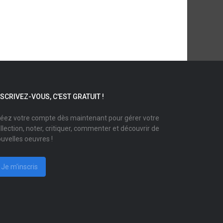
NSCRIVEZ-VOUS, C'EST GRATUIT !
éez votre compte dès maintenant pour gérer votre
llection, noter, critiquer, commenter et découvrir de
uvelles oeuvres !
Je m'inscris