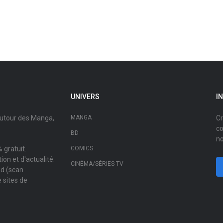
UNIVERS
I
autour des Manga,
MANGA
Cr
co
BD
no
 gratuit.
COMICS
on et d'actualité.
CINÉMA/SÉRIES TV
ad (scan
 sites de