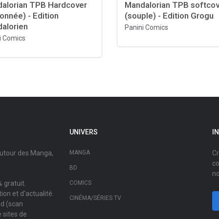
alorian TPB Hardcover
Mandalorian TPB softco
onnée) - Edition
(souple) - Edition Grogu
alorien
Panini Comics
i Comics
UNIVERS
I
autour des Manga,
MANGA
Cr
co
BD
no
 gratuit.
COMICS
on et d'actualité.
CINÉMA/SÉRIES TV
ad (scan
 sites de