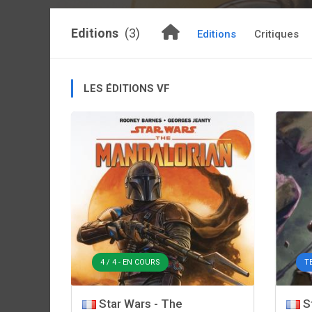
Editions
(3)
Editions
Critiques
LES ÉDITIONS VF
4 / 4 - EN COURS
T
Star Wars - The
St