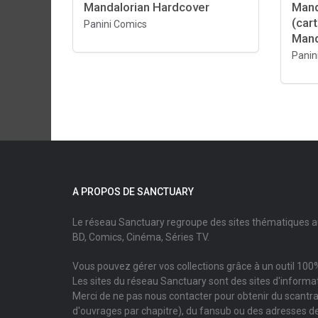
Mandalorian Hardcover
Mand
(cart
Panini Comics
Mand
Panin
A PROPOS DE SANCTUARY
Le réseau Sanctuary regroupe des sites thématiques 
BD, Comics, Cinéma, Séries TV.
Vous pouvez gérer vos collections grâce à un outil 100%
Les sites du réseau Sanctuary sont des sites d'informati
Merci de ne pas nous contacter pour obtenir du scantr
d'ouvrages par chapitre), du fansub ou des adresses de