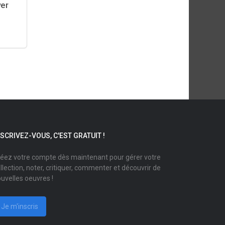
ver
NSCRIVEZ-VOUS, C'EST GRATUIT !
éez votre compte dès maintenant pour gérer votre
llection, noter, critiquer, commenter et découvrir de
uvelles oeuvres !
Je m'inscris