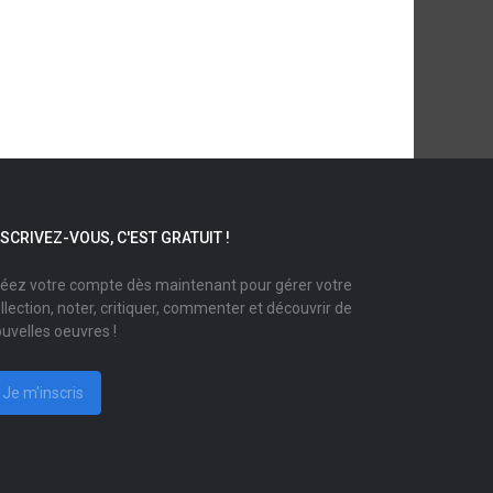
NSCRIVEZ-VOUS, C'EST GRATUIT !
éez votre compte dès maintenant pour gérer votre
llection, noter, critiquer, commenter et découvrir de
uvelles oeuvres !
Je m'inscris