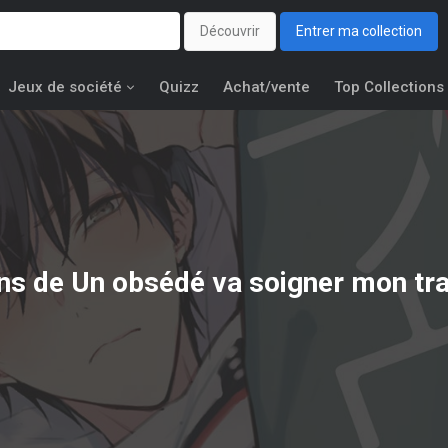
Découvrir
Entrer ma collection
Jeux de société
Quizz
Achat/vente
Top Collections
ons de
Un obsédé va soigner mon t