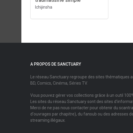
traumatisme simple
Ichijinsha
A PROPOS DE SANCTUARY
Le réseau Sanctuary regroupe des sites thématiques 
BD, Comics, Cinéma, Séries TV.
Vous pouvez gérer vos collections grâce à un outil 100%
Les sites du réseau Sanctuary sont des sites d'informati
Merci de ne pas nous contacter pour obtenir du scantr
d'ouvrages par chapitre), du fansub ou des adresses de
streaming illégaux.