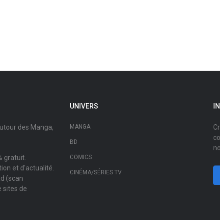
UNIVERS
I
autour des Manga,
MANGA
Cr
co
BD
no
 gratuit.
COMICS
on et d'actualité.
CINÉMA/SÉRIES TV
ad (scan
 sites de