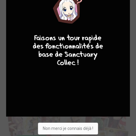
9
8
9
8
8 / 8 - EN COURS
Slow Life In Another World (I Wish!) simple
meian
Non merci je connais déjà !