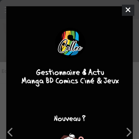
Les éditions de
Slow Life In
Another World (I Wish!)
Editions
(3)
LES ÉDITIONS VF