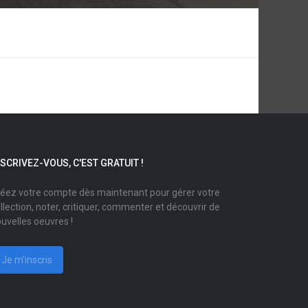
NSCRIVEZ-VOUS, C'EST GRATUIT !
éez votre compte dès maintenant pour gérer votre
llection, noter, critiquer, commenter et découvrir de
uvelles oeuvres !
Je m'inscris