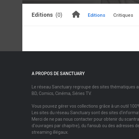
Editions
(0)
Editions
Critiques
A PROPOS DE SANCTUARY
Le réseau Sanctuary regroupe des sites thématiques 
BD, Comics, Cinéma, Séries TV.
Vous pouvez gérer vos collections grâce à un outil 100%
Les sites du réseau Sanctuary sont des sites d'informati
Merci de ne pas nous contacter pour obtenir du scantr
d'ouvrages par chapitre), du fansub ou des adresses de
streaming illégaux.