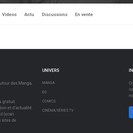
Videos
Actu
Discussions
En vente
UNIVERS
I
autour des Manga,
MANGA
Cr
co
BD
no
 gratuit.
COMICS
on et d'actualité.
CINÉMA/SÉRIES TV
ad (scan
 sites de