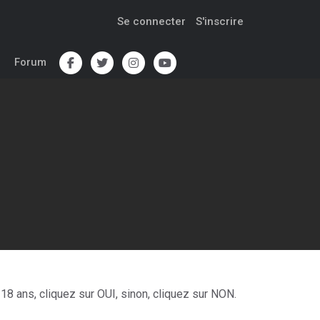
Se connecter
S'inscrire
Forum
s
ale !
18 ans, cliquez sur OUI, sinon, cliquez sur NON.