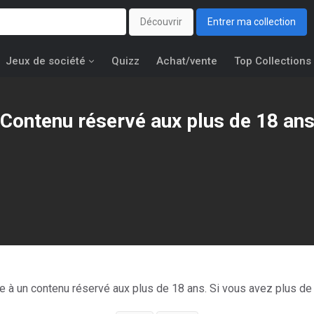
Découvrir
Entrer ma collection
Jeux de société
Quizz
Achat/vente
Top Collections
Contenu réservé aux plus de 18 an
éditions de
Ta récompense sera... An
ce à un contenu réservé aux plus de 18 ans. Si vous avez plus de 