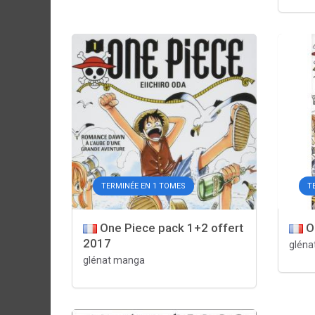
TERMINÉE EN 1 TOMES
T
One Piece pack 1+2 offert
O
2017
gléna
glénat manga