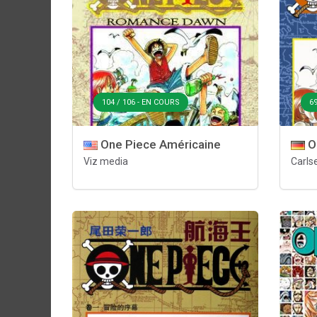
104 / 106 - EN COURS
69
One Piece Américaine
O
Viz media
Carls