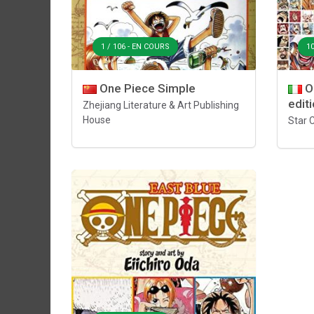
1 / 106 - EN COURS
10
One Piece Simple
On
edit
Zhejiang Literature & Art Publishing
House
Star 