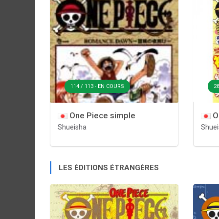
114 / 113 - EN COURS
28
One Piece simple
O
Shueisha
Shuei
LES ÉDITIONS ÉTRANGÈRES