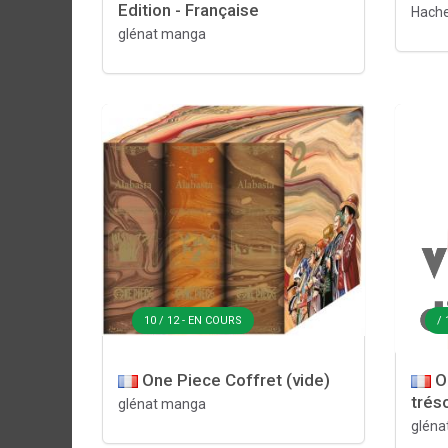
Edition - Française
Hache
glénat manga
10 / 12 - EN COURS
/ 
One Piece Coffret (vide)
On
trés
glénat manga
gléna