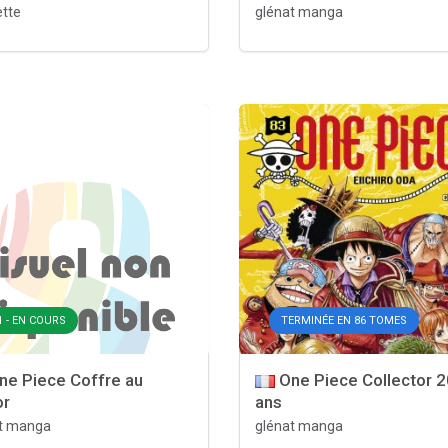
tte
glénat manga
1 - EN COURS
TERMINÉE EN 86 TOMES
e Piece Coffre au
One Piece Collector 2
or
ans
t manga
glénat manga