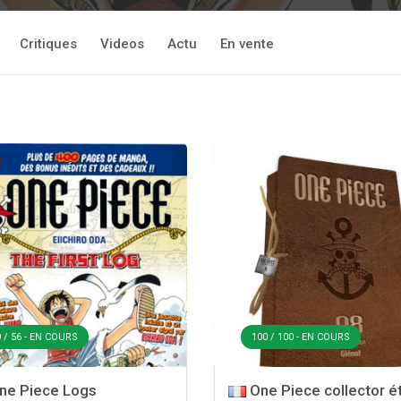
Critiques
Videos
Actu
En vente
 / 56 - EN COURS
100 / 100 - EN COURS
ne Piece Logs
One Piece collector ét