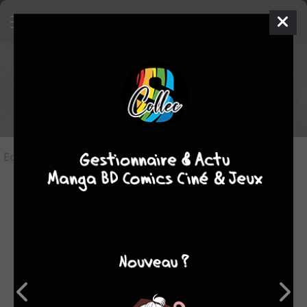
Les éditions de
Yona, Princesse de
l'aube
Editions
(10)
LES ÉDITIONS VF