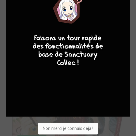
9
8
9
8
46 / 46 - EN COURS
Yona, Princesse de l'aube Simple
pika
Non merci je connais déjà !