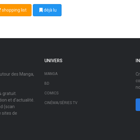
shopping list
déjà lu
UNIVERS
I
autour des Manga,
MANGA
Cr
co
BD
no
 gratuit.
COMICS
on et d'actualité.
CINÉMA/SÉRIES TV
ad (scan
 sites de