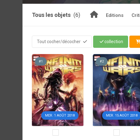
Tous les objets
(6)
Editions
Cri
Tout cocher/décocher
collection
#1
#2
MER. 1 AOÛT 2018
MER. 15 AOÛT 2018