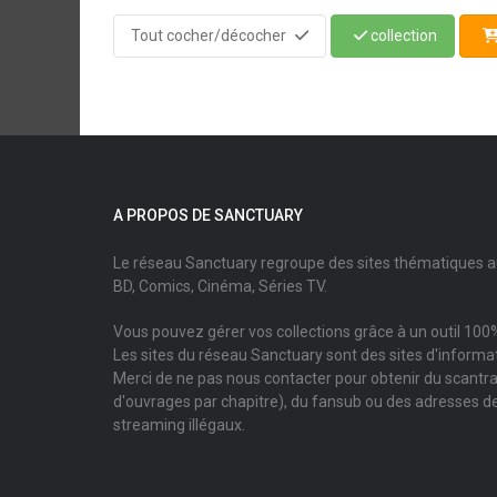
Tout cocher/décocher
collection
A PROPOS DE SANCTUARY
Le réseau Sanctuary regroupe des sites thématiques 
BD, Comics, Cinéma, Séries TV.
Vous pouvez gérer vos collections grâce à un outil 100%
Les sites du réseau Sanctuary sont des sites d'informati
Merci de ne pas nous contacter pour obtenir du scantr
d'ouvrages par chapitre), du fansub ou des adresses de
streaming illégaux.