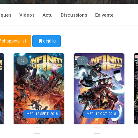
tiques
Videos
Actu
Discussions
En vente
shopping list
déjà lu
#3
#4
MER. 12 SEPT. 2018
MER. 10 OCT. 2018