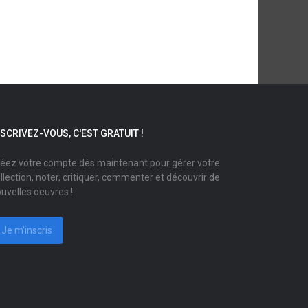
NSCRIVEZ-VOUS, C'EST GRATUIT !
éez votre compte dès maintenant pour gérer votre
llection, noter, critiquer, commenter et découvrir de
uvelles oeuvres !
Je m'inscris