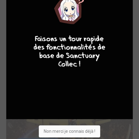
7
8
8
10
TERMINÉE EN 7 TOMES
Infinity Wars Softcover (2019)
Panini Comics
Non merci je connais déjà !