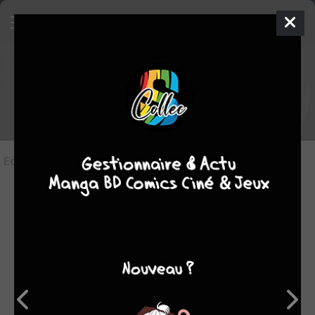
Les éditions de
Infinity Wars
Editions
(3)
LES ÉDITIONS VF