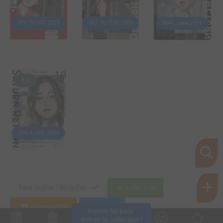
JEU. 19 OCT. 2023
JEU. 15 FÉVR. 2024
MAR. 7 MAI 2024
#10
JEU. 4 JUIL. 2024
Tout cocher/décocher
collection
shopping list
déjà lu
Inscris-toi pour 
entrer ta collection !