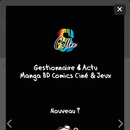
Saturn Return édition simple
akata
TERMINÉE EN 10 TOMES
Tous les objets
(10)
Tout cocher/décocher
collection
shopping list
déjà lu
#1
#2
#3