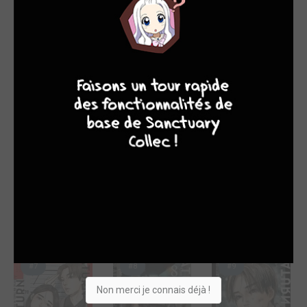
JEU. 10 FÉVR. 2022
JEU. 17 MARS 2022
JEU. 9 JUIN 2022
7
8
8
10
#4
#5
#6
JEU. 2 FÉVR. 2023
JEU. 13 JUIL. 2023
JEU. 22 SEPT. 2022
#7
#8
#9
Non merci je connais déjà !