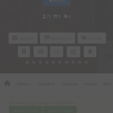
Acheter
72
9
0
Collection
Shopping list
Je vends
★
★
★
★
★
★
★
★
★
★
Editions
Chapitres
Critiques
Videos
Actu
Une erreur ou un manque sur cette fiche ?
Modifier la fiche
Ajouter un objet