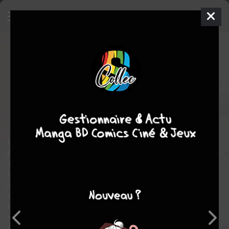
Saturn Return
7
SIMPLE
jeu. 19 oct. 2023
akata
Manga
Josei
Akane
TORIKAI
Akane TORIKAI
10
COMPLÈTE
tomes
Tranche de vie
romance
drame
Ritsuko Kaji est une romancière qui souffre du syndrome de la
page blanche… Mais quand une nuit, elle rêve d’un de ses
anciens amis, son quotidien va basculer : au réveil, elle apprend
le suicide de ce dernier… Tandis qu’elle se sent étouffée par sa
vie de femme au foyer, la voilà rattrapée par le souvenir d’un être
cher désormais décédé. Confrontée de force à son passé, elle
retourne à Osaka en compagnie de son nouvel éditeur. Mais ce
voyage pourrait bien faire remonter des sentiments douloureux
à la surface…