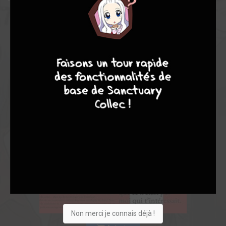
9
8
9
8
Non merci je connais déjà !