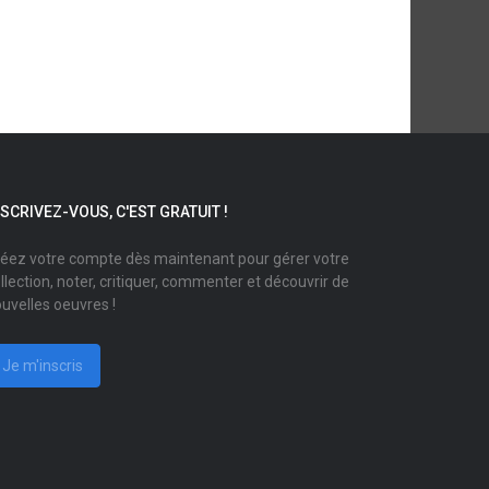
NSCRIVEZ-VOUS, C'EST GRATUIT !
éez votre compte dès maintenant pour gérer votre
llection, noter, critiquer, commenter et découvrir de
uvelles oeuvres !
Je m'inscris