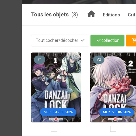
Tous les objets
(3)
Editions
Cri
Tout cocher/décocher
collection
#1
#2
MER. 3 AVRIL 2024
MER. 5 JUIN 2024