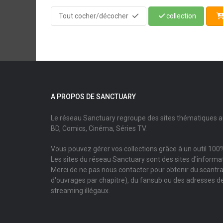
Tout cocher/décocher
collection
A PROPOS DE SANCTUARY
Le réseau Sanctuary regroupe des sites thématiques 
BD, Comics, Cinéma, Séries TV.
Vous pouvez gérer vos collections grâce à un outil 100%
Les sites du réseau Sanctuary sont des sites d'informati
Merci de ne pas nous contacter pour obtenir du scantr
d'ouvrages par chapitre), du fansub ou des adresses de
streaming illégaux.