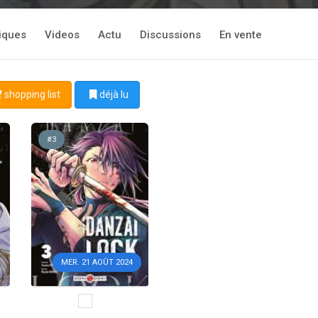
tiques
Videos
Actu
Discussions
En vente
shopping list
déjà lu
#3
MER. 21 AOÛT 2024