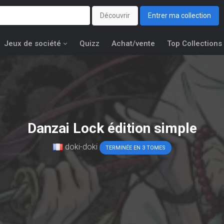
Découvrir
Entrer ma collection
Jeux de société
Quizz
Achat/vente
Top Collections
Danzai Lock édition simple
doki-doki
TERMINÉE EN 3 TOMES