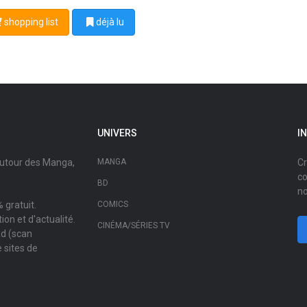
shopping list
déjà lu
UNIVERS
I
autour des Manga,
MANGA
Cr
co
BD
no
 gratuit.
COMICS
on et d'actualité.
CINÉMA/SÉRIES TV
ad (scan
 sites de