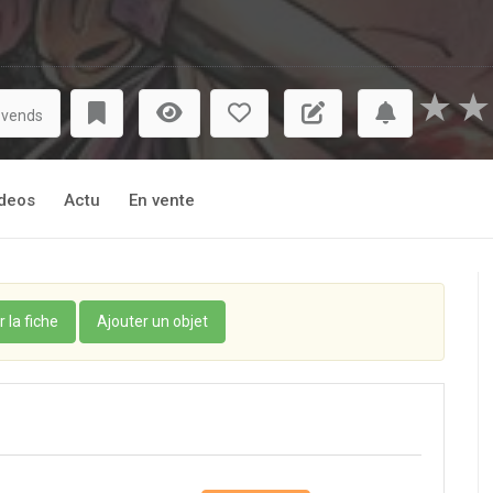
★
★
 vends
deos
Actu
En vente
r la fiche
Ajouter un objet