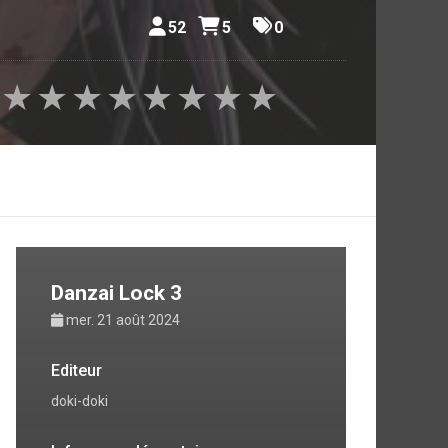
52
5
0
★
★
★
★
★
★
★
★
Danzai Lock 3
mer. 21 août 2024
Editeur
doki-doki