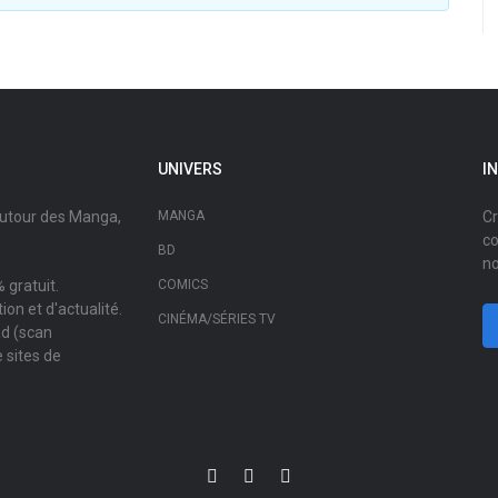
UNIVERS
I
autour des Manga,
MANGA
Cr
co
BD
no
 gratuit.
COMICS
on et d'actualité.
CINÉMA/SÉRIES TV
ad (scan
 sites de