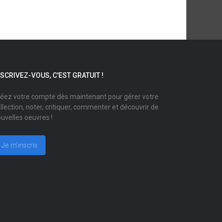
NSCRIVEZ-VOUS, C'EST GRATUIT !
éez votre compte dès maintenant pour gérer votre
llection, noter, critiquer, commenter et découvrir de
uvelles oeuvres !
Je m'inscris