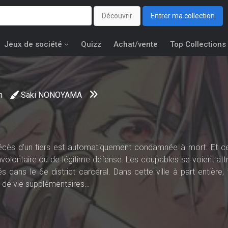
Découvrir
Entrer ma collection
Jeux de société
Quizz
Achat/vente
Top Collections
n
Saki NONOYAMA
cès d'un tiers est automatiquement condamnée à mort. Et cel
nvolontaire ou de légitime défense. Les coupables se voient attr
dans le 6e district carcéral. Dans cette ville à part entière, 
 de vie supplémentaires…