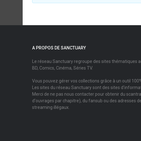
A PROPOS DE SANCTUARY
Le réseau Sanctuary regroupe des sites thématiques 
BD, Comics, Cinéma, Séries TV.
Vous pouvez gérer vos collections grâce à un outil 100%
Les sites du réseau Sanctuary sont des sites d'informati
Merci de ne pas nous contacter pour obtenir du scantr
d'ouvrages par chapitre), du fansub ou des adresses de
streaming illégaux.