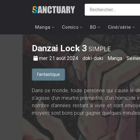
Manga
Comics
BD
Ciné/série
Danzai Lock
3
SIMPLE
mer. 21 août 2024
doki-doki
Manga
Seine
fantastique
Dans ce monde, toute personne qui cause le dé
s'agisse d'un meurtre prémédité, d'un homicide i
nombre d'années restant a vivre et sont envoyés 
moyens sont bons pour gagner quelques minutes