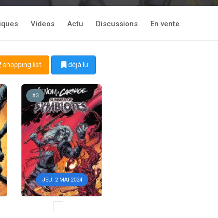
tiques
Videos
Actu
Discussions
En vente
shopping list
déjà lu
#3
JEU. 2 MAI 2024