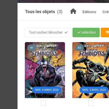
Tous les objets
(3)
Editions
Cri
Tout cocher/décocher
collection
#1
#2
MER. 6 MARS 2024
MER. 3 AVRIL 2024