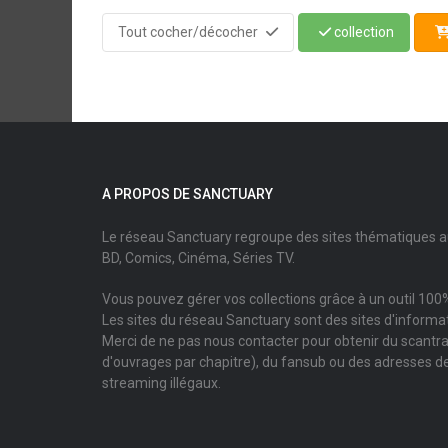
Tout cocher/décocher
collection
A PROPOS DE SANCTUARY
Le réseau Sanctuary regroupe des sites thématiques 
BD, Comics, Cinéma, Séries TV.
Vous pouvez gérer vos collections grâce à un outil 100%
Les sites du réseau Sanctuary sont des sites d'informati
Merci de ne pas nous contacter pour obtenir du scantr
d'ouvrages par chapitre), du fansub ou des adresses de
streaming illégaux.