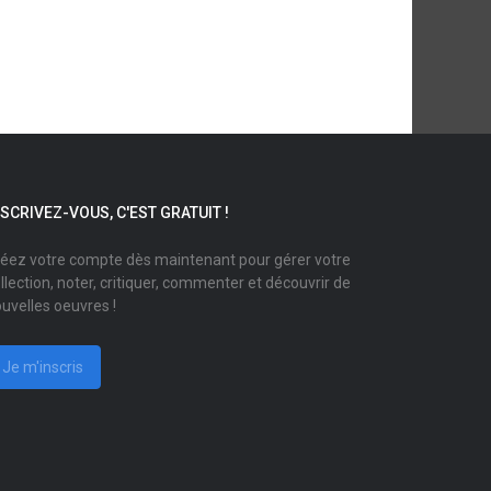
NSCRIVEZ-VOUS, C'EST GRATUIT !
éez votre compte dès maintenant pour gérer votre
llection, noter, critiquer, commenter et découvrir de
uvelles oeuvres !
Je m'inscris