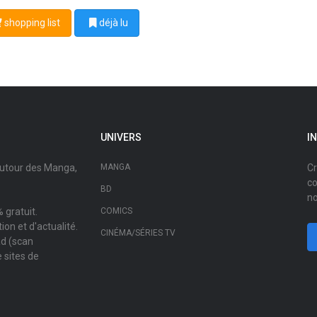
shopping list
déjà lu
UNIVERS
I
autour des Manga,
MANGA
Cr
co
BD
no
 gratuit.
COMICS
on et d'actualité.
CINÉMA/SÉRIES TV
ad (scan
 sites de