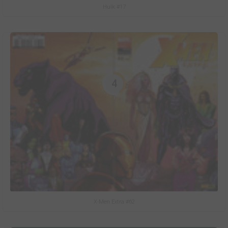
Hulk #17
4
X-Men Extra #62