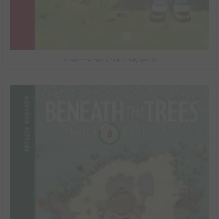
Beneath the trees where nobody sees #2
8