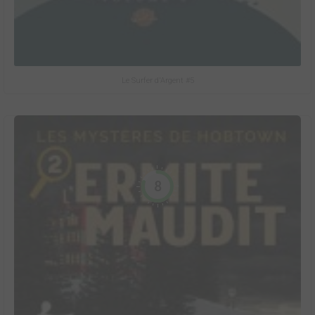
Le Surfer d'Argent #5
8