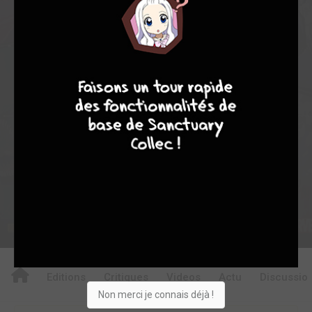
0
2
2
47
0
3
1
2200
4
7
8
7
Collection
Envie
Critique
★
★
★
★
★
★
★
★
★
★
Acheter
Editions
Critiques
Videos
Actu
Discussio
Non merci je connais déjà !