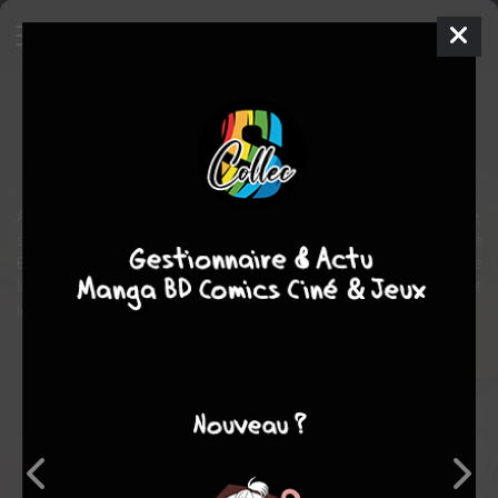
Venom & Carnage - Summer of
Symbiotes
Comics
2024
Leonardo ROMERO
Al EWING
Alors que Cletus Kasady plonge New York dans le chaos, Carnage,
son symbiote, prépare sa revanche contre son éternel rival : Eddie
Brock, alias Venom, le nouveau Roi en Noir ! Le terrible symbiote se
lance dans une quête de pouvoir absolu à travers les royaumes et
les réalités.
Note globale
Les experts
Membres
7,00
-
7,00