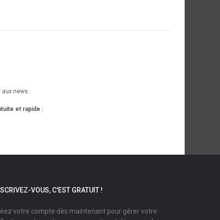
ir aux news.
uite et rapide :
NSCRIVEZ-VOUS, C'EST GRATUIT !
éez votre compte dès maintenant pour gérer votre