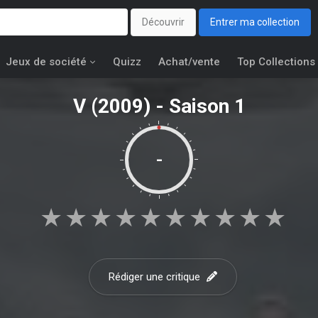
Découvrir
Entrer ma collection
Jeux de société
Quizz
Achat/vente
Top Collections
V (2009) - Saison 1
-
★
★
★
★
★
★
★
★
★
★
Rédiger une critique