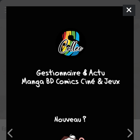
ClassicaLoid - Saison 1
-
★
★
★
★
★
★
★
★
★
★
Rédiger une critique
Episodes
(50)