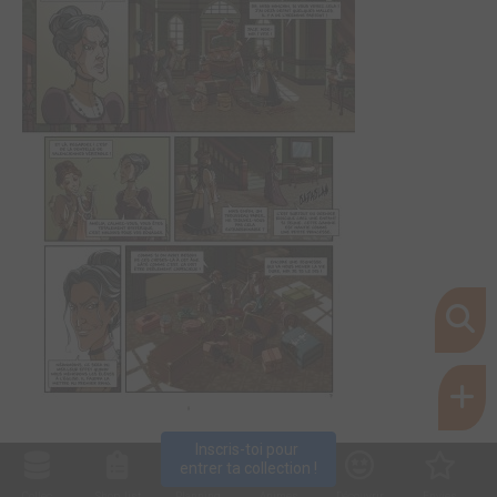
Inscris-toi pour 
entrer ta collection !
Collec
Shop. list
Planning
Animes
Découvrir
Envies