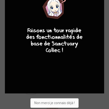
9
8
9
8
Non merci je connais déjà !