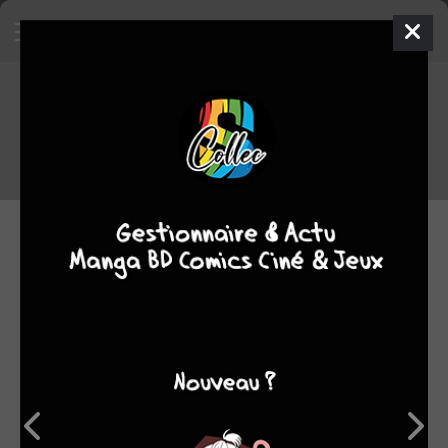
Extrait de
La fin du monde
Acheter