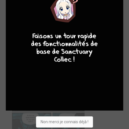
8
9
8
7
Non merci je connais déjà !