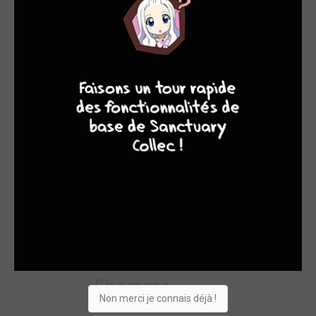
9
7
6
6
Non merci je connais déjà !