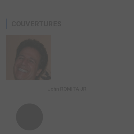
COUVERTURES
John ROMITA JR