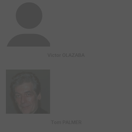
Victor OLAZABA
Tom PALMER