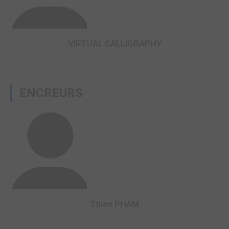
VIRTUAL CALLIGRAPHY
ENCREURS
Thien PHAM