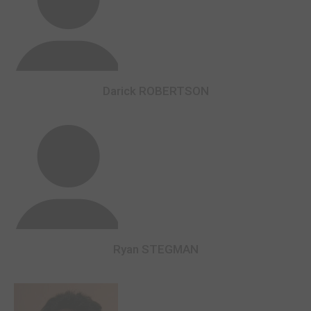
Darick ROBERTSON
Ryan STEGMAN