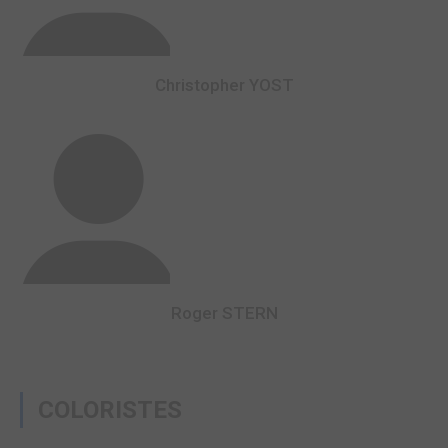
Christopher YOST
Roger STERN
COLORISTES