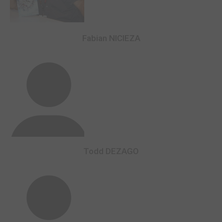
Fabian NICIEZA
Todd DEZAGO