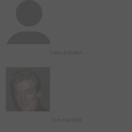
Fabio D'AURIA
Tom PALMER