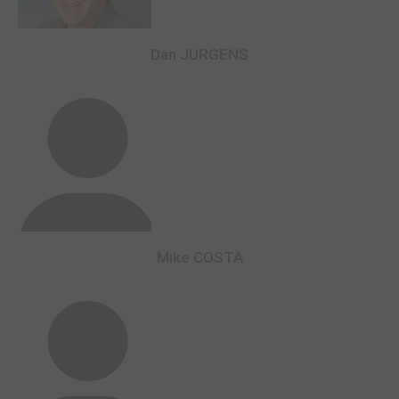
Dan JURGENS
Mike COSTA