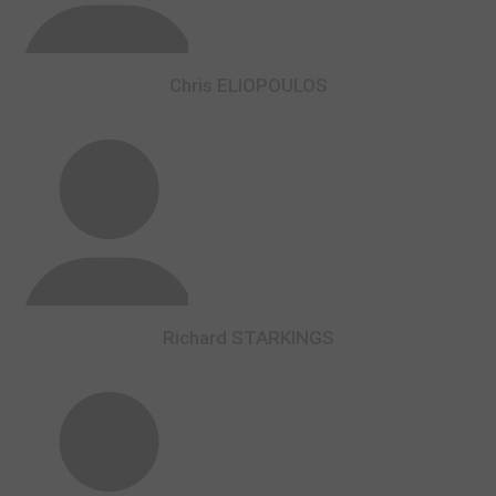
Chris ELIOPOULOS
Richard STARKINGS