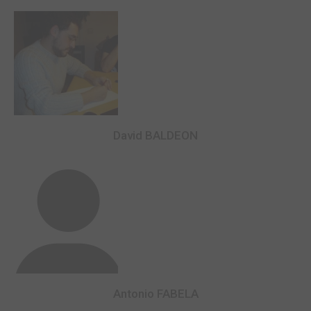
David BALDEON
Antonio FABELA