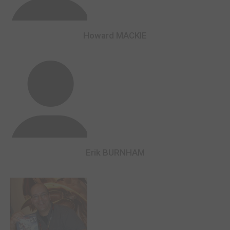
Howard MACKIE
Erik BURNHAM