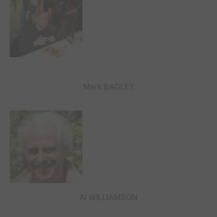
Mark BAGLEY
Al WILLIAMSON