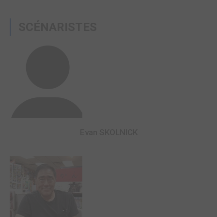
SCÉNARISTES
Evan SKOLNICK