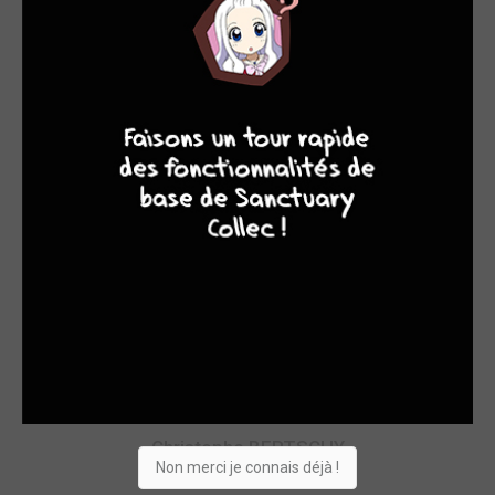
7
9
8
9
Christophe BERTSCHY
SCÉNARISTES
Christophe BERTSCHY
Non merci je connais déjà !