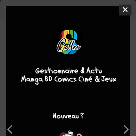
Nelson
BD
2004
Christophe BERTSCHY
Christophe
BERTSCHY
27
tomes
EN COURS
Humour
Note globale
Les experts
Membres
7,56
7,33
7,64
3
36
39