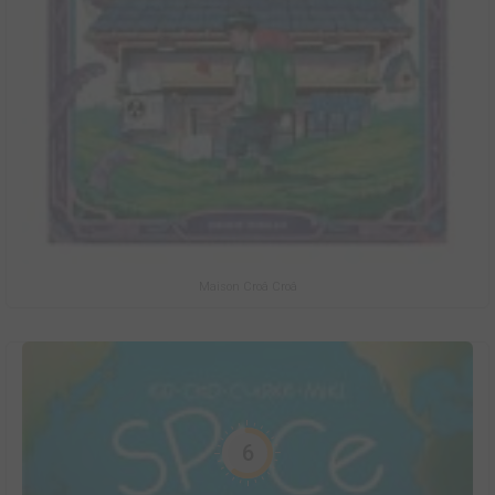
Maison Croâ Croâ
6