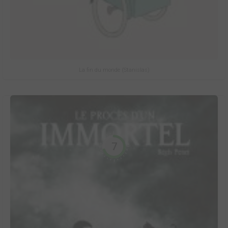
La fin du monde (Stanislas)
7