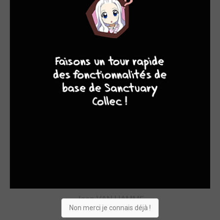
4
7
8
7
Francis VALLèS
SCÉNARISTES
Jean VAN HAMME
Non merci je connais déjà !