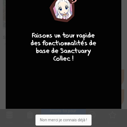
10
4
7
8
Sakamoto pour vous servir - Bande annonce
mar. 15 mars 2016
Inscris-toi pour 
entrer ta collection !
Non merci je connais déjà !
Collec
Shop. list
Planning
Animes
Découvrir
Envies