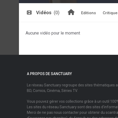
Vidéos
(0)
Editions
Critique
Aucune vidéo pour le moment
A PROPOS DE SANCTUARY
Le réseau Sanctuary regroupe des sites thématiques 
BD, Comics, Cinéma, Séries TV.
Vous pouvez gérer vos collections grâce à un outil 100%
Les sites du réseau Sanctuary sont des sites d'informati
Merci de ne pas nous contacter pour obtenir du scantr