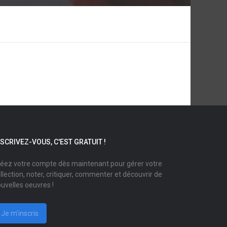
NSCRIVEZ-VOUS, C'EST GRATUIT !
éez votre compte dès maintenant pour gérer votre
llection, noter, critiquer, commenter et découvrir de
uvelles oeuvres !
Je m'inscris