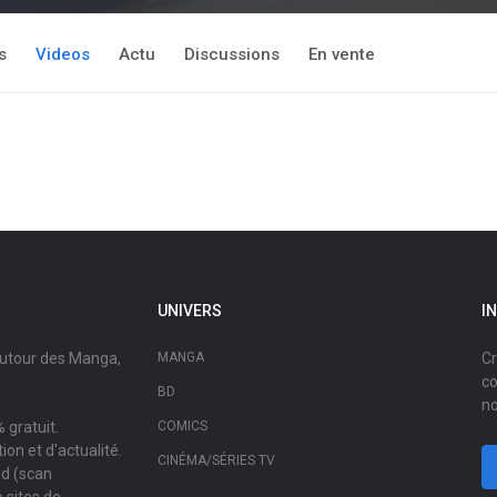
s
Videos
Actu
Discussions
En vente
UNIVERS
I
autour des Manga,
MANGA
Cr
co
BD
no
 gratuit.
COMICS
on et d'actualité.
CINÉMA/SÉRIES TV
ad (scan