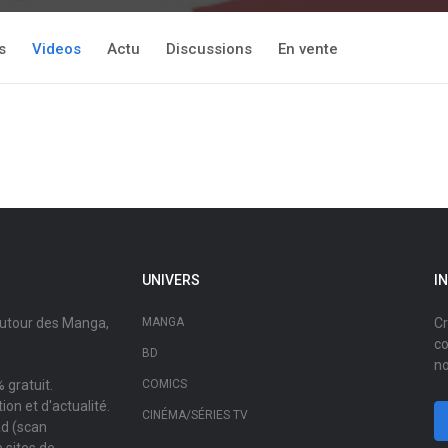
s
Videos
Actu
Discussions
En vente
UNIVERS
I
autour des Manga,
MANGA
Cr
co
BD
no
 gratuit.
COMICS
on et d'actualité.
CINÉMA/SÉRIES TV
ad (scan