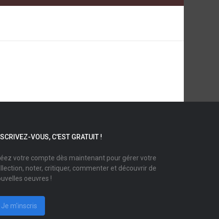
NSCRIVEZ-VOUS, C'EST GRATUIT !
éez votre compte dès maintenant pour gérer votre
llection, noter, critiquer, commenter et découvrir de
uvelles oeuvres !
Je m'inscris