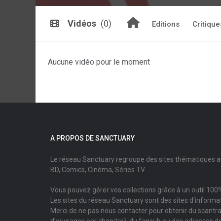
Vidéos
(0)
Editions
Critique
Aucune vidéo pour le moment
A PROPOS DE SANCTUARY
Le réseau Sanctuary regroupe des sites thématiques 
BD, Comics, Cinéma, Séries TV.
Vous pouvez gérer vos collections grâce à un outil 100%
Les sites du réseau Sanctuary sont des sites d'informati
Merci de ne pas nous contacter pour obtenir du scantr