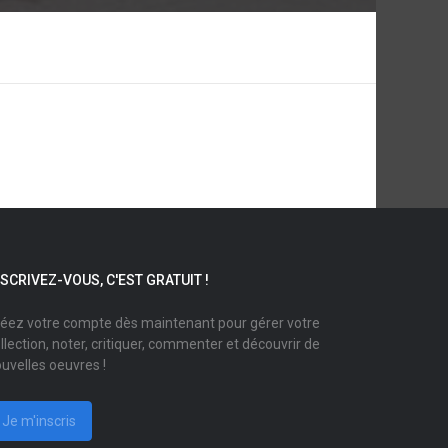
NSCRIVEZ-VOUS, C'EST GRATUIT !
éez votre compte dès maintenant pour gérer votre
llection, noter, critiquer, commenter et découvrir de
uvelles oeuvres !
Je m'inscris