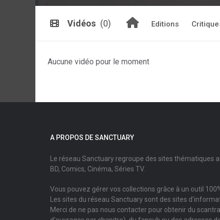
Vidéos
(0)
Editions
Critique
Aucune vidéo pour le moment
A PROPOS DE SANCTUARY
Le réseau Sanctuary regroupe des sites thématiques 
BD, Comics, Cinéma, Séries TV.
Vous pouvez gérer vos collections grâce à un outil 100%
Les sites du réseau Sanctuary sont des sites d'informati
Merci de ne pas nous contacter pour obtenir du scantr