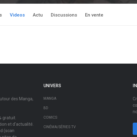
s
Videos
Actu
Discussions
En vente
UNIVERS
I
autour des Manga,
MANGA
Cr
co
BD
no
 gratuit.
COMICS
on et d'actualité.
CINÉMA/SÉRIES TV
ad (scan