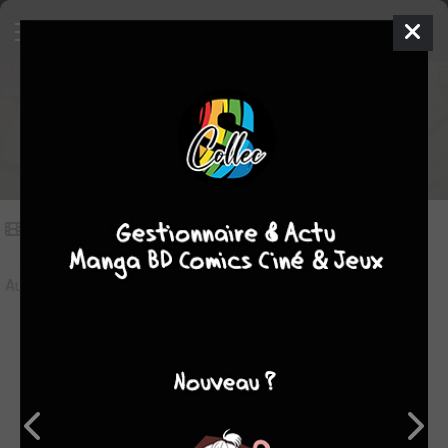
Vidéos sur Images d'Alix
Vidéos
(0)
Aucune vidéo pour le moment