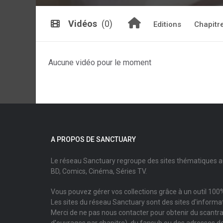
Vidéos
(0)
Editions
Chapitr
Aucune vidéo pour le moment
A PROPOS DE SANCTUARY
Le réseau Sanctuary regroupe des sites thématiques 
BD, Comics, Cinéma, Séries TV.
Vous pouvez gérer vos collections grâce à un outil 100%
Les sites du réseau Sanctuary sont des sites d'informati
Merci de ne pas nous contacter pour obtenir du scantr