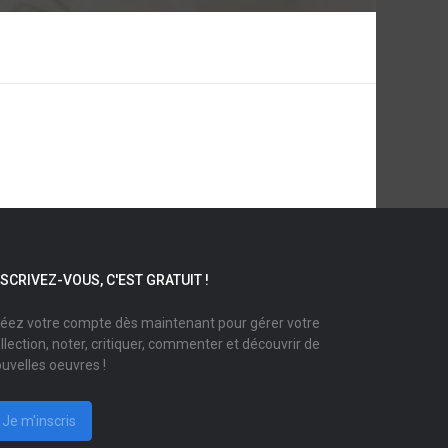
NSCRIVEZ-VOUS, C'EST GRATUIT !
éez votre compte dès maintenant pour gérer votre
llection, noter, critiquer, commenter et découvrir de
uvelles oeuvres !
Je m'inscris