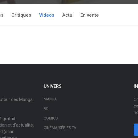
es
Critiques
Videos
Actu
En vente
UNIVERS
I
autour des Manga,
MANGA
Cr
co
BD
no
 gratuit.
COMICS
on et d'actualité.
CINÉMA/SÉRIES TV
ad (scan