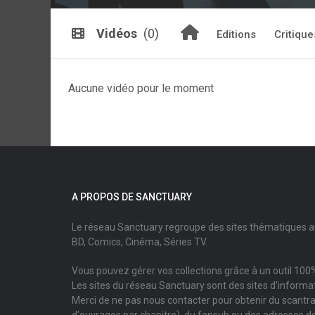
Vidéos
(0)
Editions
Critique
Aucune vidéo pour le moment
A PROPOS DE SANCTUARY
Le réseau Sanctuary regroupe des sites thématiques 
BD, Comics, Cinéma, Séries TV.
Vous pouvez gérer vos collections grâce à un outil 100%
Les sites du réseau Sanctuary sont des sites d'informati
Merci de ne pas nous contacter pour obtenir du scantr