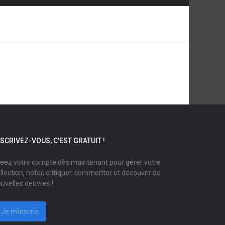
NSCRIVEZ-VOUS, C'EST GRATUIT !
éez votre compte dès maintenant pour gérer votre
llection, noter, critiquer, commenter et découvrir de
uvelles oeuvres !
Je m'inscris