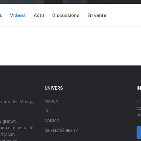
s
Videos
Actu
Discussions
En vente
UNIVERS
I
autour des Manga,
MANGA
Cr
co
BD
no
 gratuit.
COMICS
on et d'actualité.
CINÉMA/SÉRIES TV
ad (scan