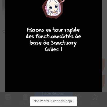
4
7
8
7
Colori Colore Creare - Bande annonce
mer. 12 févr. 2025
Inscris-toi pour 
entrer ta collection !
Non merci je connais déjà !
Collec
Shop. list
Planning
Animes
Découvrir
Envies