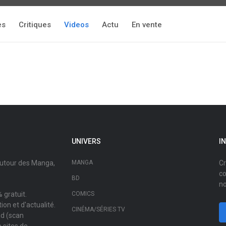
es
Critiques
Videos
Actu
En vente
UNIVERS
I
autour des Manga,
MANGA
Cr
co
BD
no
 gratuit.
COMICS
on et d'actualité.
CINÉMA/SÉRIES TV
ad (scan