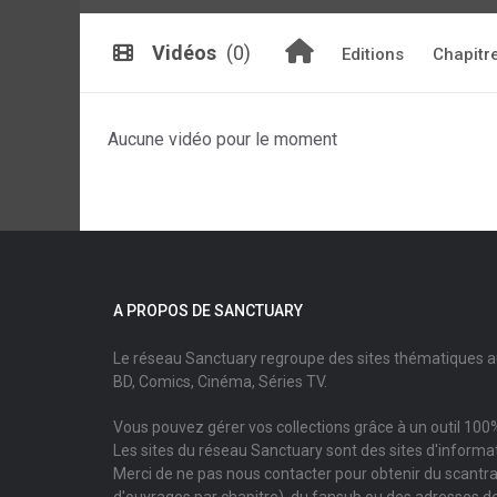
Vidéos
(0)
Editions
Chapitr
Aucune vidéo pour le moment
A PROPOS DE SANCTUARY
Le réseau Sanctuary regroupe des sites thématiques 
BD, Comics, Cinéma, Séries TV.
Vous pouvez gérer vos collections grâce à un outil 100%
Les sites du réseau Sanctuary sont des sites d'informati
Merci de ne pas nous contacter pour obtenir du scantr