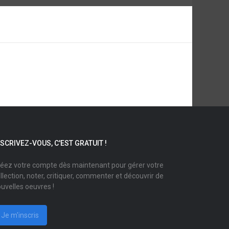
NSCRIVEZ-VOUS, C'EST GRATUIT !
éez votre compte dès maintenant pour gérer votre
llection, noter, critiquer, commenter et découvrir de
uvelles oeuvres !
Je m'inscris