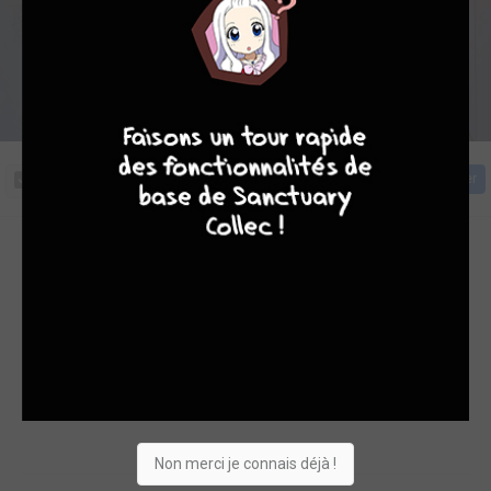
9
8
9
8
Cliquez sur la couverture pour commencer la lecture
Acheter
Découvrez les toutes premières aventures de Lando
Calrissian, le célèbre ''entrepreneur'' apparu dans le film Star
Wars: Épisode V - L'Empire contre-attaque. Avant de rejoindre
la Rébellion et d'administrer la cité des Nuages, Lando était
connu pour ses escroqueries et son arrogance. Dans cette
aventure il a en projet de dérober un vaisseau d'une grande
valeur !
Non merci je connais déjà !