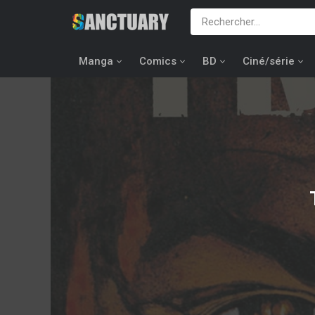
Manga
Comics
BD
Ciné/série